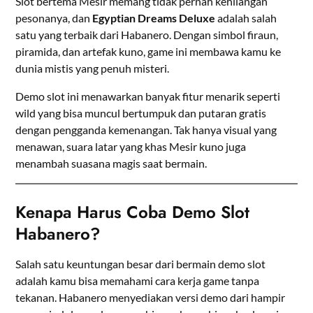
Slot bertema Mesir memang tidak pernah kehilangan
pesonanya, dan
Egyptian Dreams Deluxe
adalah salah
satu yang terbaik dari Habanero. Dengan simbol firaun,
piramida, dan artefak kuno, game ini membawa kamu ke
dunia mistis yang penuh misteri.
Demo slot ini menawarkan banyak fitur menarik seperti
wild yang bisa muncul bertumpuk dan putaran gratis
dengan pengganda kemenangan. Tak hanya visual yang
menawan, suara latar yang khas Mesir kuno juga
menambah suasana magis saat bermain.
Kenapa Harus Coba Demo Slot
Habanero?
Salah satu keuntungan besar dari bermain demo slot
adalah kamu bisa memahami cara kerja game tanpa
tekanan. Habanero menyediakan versi demo dari hampir