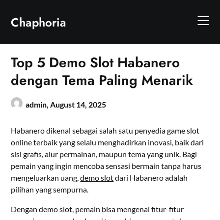
Skip
to
Chaphoria
content
Top 5 Demo Slot Habanero
dengan Tema Paling Menarik
admin,
August 14, 2025
Habanero dikenal sebagai salah satu penyedia game slot
online terbaik yang selalu menghadirkan inovasi, baik dari
sisi grafis, alur permainan, maupun tema yang unik. Bagi
pemain yang ingin mencoba sensasi bermain tanpa harus
mengeluarkan uang,
demo slot
dari Habanero adalah
pilihan yang sempurna.
Dengan demo slot, pemain bisa mengenal fitur-fitur