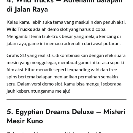
di Jalan Raya
Kalau kamu lebih suka tema yang maskulin dan penuh aksi,
Wild Trucks
adalah demo slot yang harus dicoba.
Mengambil tema truk-truk besar yang melaju kencang di
jalan raya, game ini memacu adrenalin dari awal putaran.
Grafis 3D yang realistis, dikombinasikan dengan efek suara
mesin yang menggelegar, membuat game ini terasa seperti
film aksi. Fitur menarik seperti expanding wild dan free
spins bertema balapan menjadikan permainan semakin
seru. Dalam versi demo slot, kamu bisa menguji seberapa
jauh keberuntunganmu melaju!
5.
Egyptian Dreams Deluxe
– Misteri
Mesir Kuno