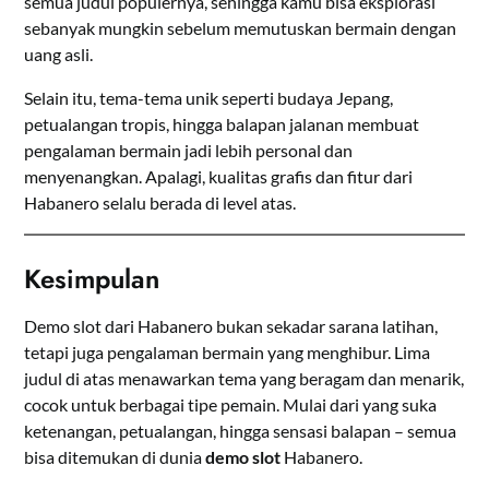
semua judul populernya, sehingga kamu bisa eksplorasi
sebanyak mungkin sebelum memutuskan bermain dengan
uang asli.
Selain itu, tema-tema unik seperti budaya Jepang,
petualangan tropis, hingga balapan jalanan membuat
pengalaman bermain jadi lebih personal dan
menyenangkan. Apalagi, kualitas grafis dan fitur dari
Habanero selalu berada di level atas.
Kesimpulan
Demo slot dari Habanero bukan sekadar sarana latihan,
tetapi juga pengalaman bermain yang menghibur. Lima
judul di atas menawarkan tema yang beragam dan menarik,
cocok untuk berbagai tipe pemain. Mulai dari yang suka
ketenangan, petualangan, hingga sensasi balapan – semua
bisa ditemukan di dunia
demo slot
Habanero.