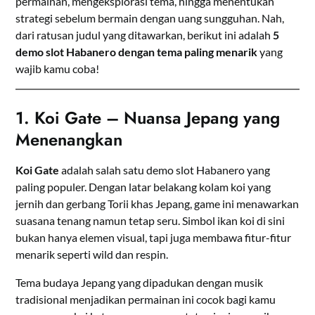
permainan, mengeksplorasi tema, hingga menentukan
strategi sebelum bermain dengan uang sungguhan. Nah,
dari ratusan judul yang ditawarkan, berikut ini adalah
5
demo slot Habanero dengan tema paling menarik
yang
wajib kamu coba!
1.
Koi Gate
– Nuansa Jepang yang
Menenangkan
Koi Gate
adalah salah satu demo slot Habanero yang
paling populer. Dengan latar belakang kolam koi yang
jernih dan gerbang Torii khas Jepang, game ini menawarkan
suasana tenang namun tetap seru. Simbol ikan koi di sini
bukan hanya elemen visual, tapi juga membawa fitur-fitur
menarik seperti wild dan respin.
Tema budaya Jepang yang dipadukan dengan musik
tradisional menjadikan permainan ini cocok bagi kamu