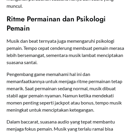
muncul.
Ritme Permainan dan Psikologi
Pemain
Musik dan beat ternyata juga memengaruhi psikologi
pemain. Tempo cepat cenderung membuat pemain merasa
lebih bersemangat, sementara musik lambat menciptakan
suasana santai.
Pengembang game memahami hal ini dan
memanfaatkannya untuk menjaga ritme permainan tetap
menarik. Saat permainan sedang normal, musik dibuat
stabil agar pemain nyaman. Namun ketika mendekati
momen penting seperti jackpot atau bonus, tempo musik
meningkat untuk menciptakan ketegangan.
Dalam baccarat, suasana audio yang tepat membantu
menjaga fokus pemain. Musik yang terlalu ramai bisa