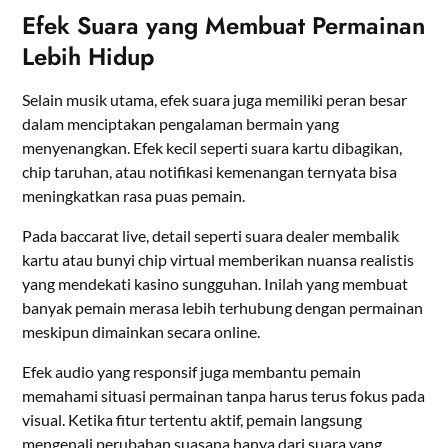
Efek Suara yang Membuat Permainan
Lebih Hidup
Selain musik utama, efek suara juga memiliki peran besar
dalam menciptakan pengalaman bermain yang
menyenangkan. Efek kecil seperti suara kartu dibagikan,
chip taruhan, atau notifikasi kemenangan ternyata bisa
meningkatkan rasa puas pemain.
Pada baccarat live, detail seperti suara dealer membalik
kartu atau bunyi chip virtual memberikan nuansa realistis
yang mendekati kasino sungguhan. Inilah yang membuat
banyak pemain merasa lebih terhubung dengan permainan
meskipun dimainkan secara online.
Efek audio yang responsif juga membantu pemain
memahami situasi permainan tanpa harus terus fokus pada
visual. Ketika fitur tertentu aktif, pemain langsung
mengenali perubahan suasana hanya dari suara yang