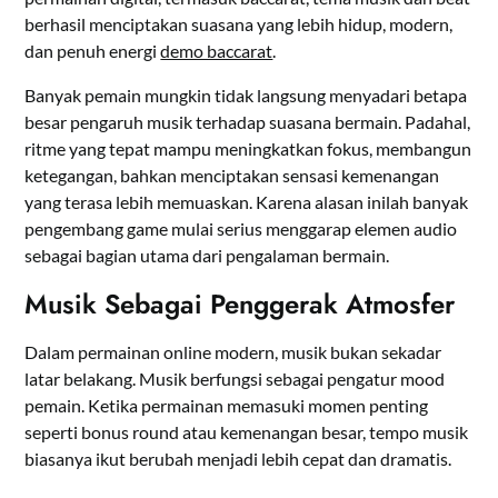
berhasil menciptakan suasana yang lebih hidup, modern,
dan penuh energi
demo baccarat
.
Banyak pemain mungkin tidak langsung menyadari betapa
besar pengaruh musik terhadap suasana bermain. Padahal,
ritme yang tepat mampu meningkatkan fokus, membangun
ketegangan, bahkan menciptakan sensasi kemenangan
yang terasa lebih memuaskan. Karena alasan inilah banyak
pengembang game mulai serius menggarap elemen audio
sebagai bagian utama dari pengalaman bermain.
Musik Sebagai Penggerak Atmosfer
Dalam permainan online modern, musik bukan sekadar
latar belakang. Musik berfungsi sebagai pengatur mood
pemain. Ketika permainan memasuki momen penting
seperti bonus round atau kemenangan besar, tempo musik
biasanya ikut berubah menjadi lebih cepat dan dramatis.