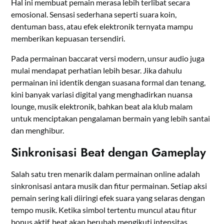
Hal ini membuat pemain merasa lebih terlibat secara
emosional. Sensasi sederhana seperti suara koin,
dentuman bass, atau efek elektronik ternyata mampu
memberikan kepuasan tersendiri.
Pada permainan baccarat versi modern, unsur audio juga
mulai mendapat perhatian lebih besar. Jika dahulu
permainan ini identik dengan suasana formal dan tenang,
kini banyak variasi digital yang menghadirkan nuansa
lounge, musik elektronik, bahkan beat ala klub malam
untuk menciptakan pengalaman bermain yang lebih santai
dan menghibur.
Sinkronisasi Beat dengan Gameplay
Salah satu tren menarik dalam permainan online adalah
sinkronisasi antara musik dan fitur permainan. Setiap aksi
pemain sering kali diiringi efek suara yang selaras dengan
tempo musik. Ketika simbol tertentu muncul atau fitur
bonus aktif, beat akan berubah mengikuti intensitas