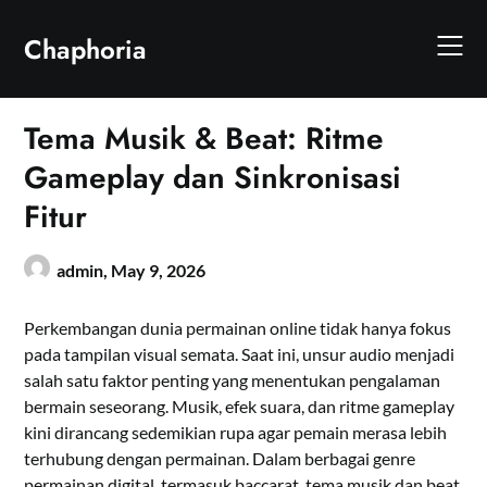
Skip
to
Chaphoria
content
Tema Musik & Beat: Ritme
Gameplay dan Sinkronisasi
Fitur
admin,
May 9, 2026
Perkembangan dunia permainan online tidak hanya fokus
pada tampilan visual semata. Saat ini, unsur audio menjadi
salah satu faktor penting yang menentukan pengalaman
bermain seseorang. Musik, efek suara, dan ritme gameplay
kini dirancang sedemikian rupa agar pemain merasa lebih
terhubung dengan permainan. Dalam berbagai genre
permainan digital, termasuk baccarat, tema musik dan beat