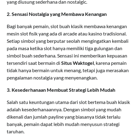
yang diusung sederhana dan nostalgic.
2. Sensasi Nostalgia yang Membawa Kenangan
Bagi banyak pemain, slot buah klasik membawa kenangan
mesin slot fisik yang ada di arcade atau kasino tradisional.
Setiap simbol yang berputar seolah mengingatkan kembali
pada masa ketika slot hanya memiliki tiga gulungan dan
simbol buah sederhana. Sensasi ini memberikan kepuasan
tersendiri saat bermain di
Situs Waktogel
, karena pemain
tidak hanya bermain untuk menang, tetapi juga merasakan
pengalaman nostalgia yang menyenangkan.
3. Kesederhanaan Membuat Strategi Lebih Mudah
Salah satu keuntungan utama dari slot bertema buah klasik
adalah kesederhanaannya. Dengan simbol yang mudah
dikenali dan jumlah payline yang biasanya tidak terlalu
banyak, pemain dapat lebih mudah menyusun strategi
taruhan.