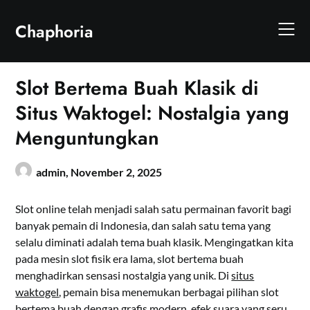
Skip
to
Chaphoria
content
Slot Bertema Buah Klasik di
Situs Waktogel: Nostalgia yang
Menguntungkan
admin,
November 2, 2025
Slot online telah menjadi salah satu permainan favorit bagi
banyak pemain di Indonesia, dan salah satu tema yang
selalu diminati adalah tema buah klasik. Mengingatkan kita
pada mesin slot fisik era lama, slot bertema buah
menghadirkan sensasi nostalgia yang unik. Di
situs
waktogel
, pemain bisa menemukan berbagai pilihan slot
bertema buah dengan grafis modern, efek suara yang seru,