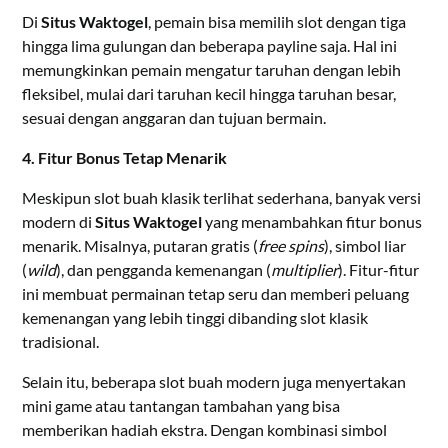
Di
Situs Waktogel
, pemain bisa memilih slot dengan tiga
hingga lima gulungan dan beberapa payline saja. Hal ini
memungkinkan pemain mengatur taruhan dengan lebih
fleksibel, mulai dari taruhan kecil hingga taruhan besar,
sesuai dengan anggaran dan tujuan bermain.
4. Fitur Bonus Tetap Menarik
Meskipun slot buah klasik terlihat sederhana, banyak versi
modern di
Situs Waktogel
yang menambahkan fitur bonus
menarik. Misalnya, putaran gratis (
free spins
), simbol liar
(
wild
), dan pengganda kemenangan (
multiplier
). Fitur-fitur
ini membuat permainan tetap seru dan memberi peluang
kemenangan yang lebih tinggi dibanding slot klasik
tradisional.
Selain itu, beberapa slot buah modern juga menyertakan
mini game atau tantangan tambahan yang bisa
memberikan hadiah ekstra. Dengan kombinasi simbol