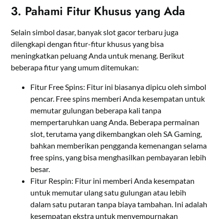
3. Pahami Fitur Khusus yang Ada
Selain simbol dasar, banyak slot gacor terbaru juga
dilengkapi dengan fitur-fitur khusus yang bisa
meningkatkan peluang Anda untuk menang. Berikut
beberapa fitur yang umum ditemukan:
Fitur Free Spins: Fitur ini biasanya dipicu oleh simbol
pencar. Free spins memberi Anda kesempatan untuk
memutar gulungan beberapa kali tanpa
mempertaruhkan uang Anda. Beberapa permainan
slot, terutama yang dikembangkan oleh SA Gaming,
bahkan memberikan pengganda kemenangan selama
free spins, yang bisa menghasilkan pembayaran lebih
besar.
Fitur Respin: Fitur ini memberi Anda kesempatan
untuk memutar ulang satu gulungan atau lebih
dalam satu putaran tanpa biaya tambahan. Ini adalah
kesempatan ekstra untuk menyempurnakan