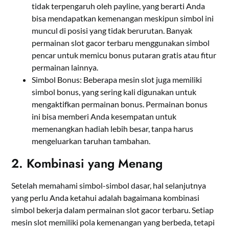
tidak terpengaruh oleh payline, yang berarti Anda
bisa mendapatkan kemenangan meskipun simbol ini
muncul di posisi yang tidak berurutan. Banyak
permainan slot gacor terbaru menggunakan simbol
pencar untuk memicu bonus putaran gratis atau fitur
permainan lainnya.
Simbol Bonus: Beberapa mesin slot juga memiliki
simbol bonus, yang sering kali digunakan untuk
mengaktifkan permainan bonus. Permainan bonus
ini bisa memberi Anda kesempatan untuk
memenangkan hadiah lebih besar, tanpa harus
mengeluarkan taruhan tambahan.
2. Kombinasi yang Menang
Setelah memahami simbol-simbol dasar, hal selanjutnya
yang perlu Anda ketahui adalah bagaimana kombinasi
simbol bekerja dalam permainan slot gacor terbaru. Setiap
mesin slot memiliki pola kemenangan yang berbeda, tetapi