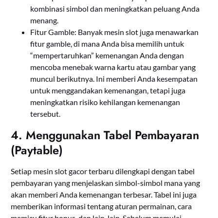
kombinasi simbol dan meningkatkan peluang Anda
menang.
Fitur Gamble: Banyak mesin slot juga menawarkan
fitur gamble, di mana Anda bisa memilih untuk
“mempertaruhkan” kemenangan Anda dengan
mencoba menebak warna kartu atau gambar yang
muncul berikutnya. Ini memberi Anda kesempatan
untuk menggandakan kemenangan, tetapi juga
meningkatkan risiko kehilangan kemenangan
tersebut.
4. Menggunakan Tabel Pembayaran
(Paytable)
Setiap mesin slot gacor terbaru dilengkapi dengan tabel
pembayaran yang menjelaskan simbol-simbol mana yang
akan memberi Anda kemenangan terbesar. Tabel ini juga
memberikan informasi tentang aturan permainan, cara
memicu fitur bonus, dan lain-lain. Sebelum memulai