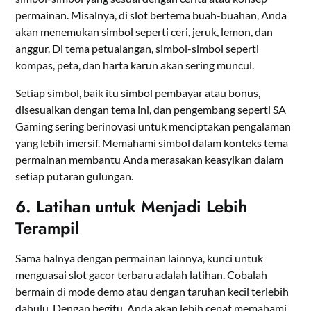
permainan. Misalnya, di slot bertema buah-buahan, Anda
akan menemukan simbol seperti ceri, jeruk, lemon, dan
anggur. Di tema petualangan, simbol-simbol seperti
kompas, peta, dan harta karun akan sering muncul.
Setiap simbol, baik itu simbol pembayar atau bonus,
disesuaikan dengan tema ini, dan pengembang seperti SA
Gaming sering berinovasi untuk menciptakan pengalaman
yang lebih imersif. Memahami simbol dalam konteks tema
permainan membantu Anda merasakan keasyikan dalam
setiap putaran gulungan.
6. Latihan untuk Menjadi Lebih
Terampil
Sama halnya dengan permainan lainnya, kunci untuk
menguasai slot gacor terbaru adalah latihan. Cobalah
bermain di mode demo atau dengan taruhan kecil terlebih
dahulu. Dengan begitu, Anda akan lebih cepat memahami