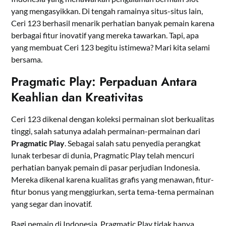
yang mengasyikkan. Di tengah ramainya situs-situs lain,
Ceri 123 berhasil menarik perhatian banyak pemain karena
berbagai fitur inovatif yang mereka tawarkan. Tapi, apa
yang membuat Ceri 123 begitu istimewa? Mari kita selami
bersama.
Pragmatic Play: Perpaduan Antara
Keahlian dan Kreativitas
Ceri 123 dikenal dengan koleksi permainan slot berkualitas
tinggi, salah satunya adalah permainan-permainan dari
Pragmatic Play
. Sebagai salah satu penyedia perangkat
lunak terbesar di dunia, Pragmatic Play telah mencuri
perhatian banyak pemain di pasar perjudian Indonesia.
Mereka dikenal karena kualitas grafis yang menawan, fitur-
fitur bonus yang menggiurkan, serta tema-tema permainan
yang segar dan inovatif.
Bagi pemain di Indonesia, Pragmatic Play tidak hanya