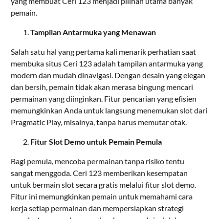
yang membuat Ceri 123 menjadi pilihan utama banyak
pemain.
Tampilan Antarmuka yang Menawan
Salah satu hal yang pertama kali menarik perhatian saat
membuka situs Ceri 123 adalah tampilan antarmuka yang
modern dan mudah dinavigasi. Dengan desain yang elegan
dan bersih, pemain tidak akan merasa bingung mencari
permainan yang diinginkan. Fitur pencarian yang efisien
memungkinkan Anda untuk langsung menemukan slot dari
Pragmatic Play, misalnya, tanpa harus memutar otak.
Fitur Slot Demo untuk Pemain Pemula
Bagi pemula, mencoba permainan tanpa risiko tentu
sangat menggoda. Ceri 123 memberikan kesempatan
untuk bermain slot secara gratis melalui fitur slot demo.
Fitur ini memungkinkan pemain untuk memahami cara
kerja setiap permainan dan mempersiapkan strategi