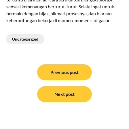
sensasi kemenangan berturut-turut. Selalu ingat untuk
bermain dengan bijak, nikmati prosesnya, dan biarkan
keberuntungan bekerja di momen-momen slot gacor.
Uncategorized
Post
navigation
Previous post
Next post