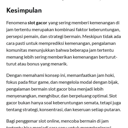
Kesimpulan
Fenomena
slot gacor
yang sering memberi kemenangan di
jam tertentu merupakan kombinasi faktor keberuntungan,
persepsi pemain, dan strategi bermain. Meskipun tidak ada
cara pasti untuk memprediksi kemenangan, pengalaman
komunitas menunjukkan bahwa beberapa jam tertentu
memang lebih sering memberikan kemenangan berturut-
turut atau bonus yang menarik.
Dengan memahami konsep ini, memanfaatkan jam hoki,
fokus pada fitur game, dan mengelola modal dengan bijak,
pengalaman bermain slot gacor bisa menjadi lebih
menyenangkan, menghibur, dan berpeluang optimal. Slot
gacor bukan hanya soal keberuntungan semata, tetapi juga
tentang strategi, konsentrasi, dan keseruan setiap putaran.
Bagi penggemar slot online, mencoba bermain di jam
tertentu bisa menjadi cara seru untuk mengeksplorasi