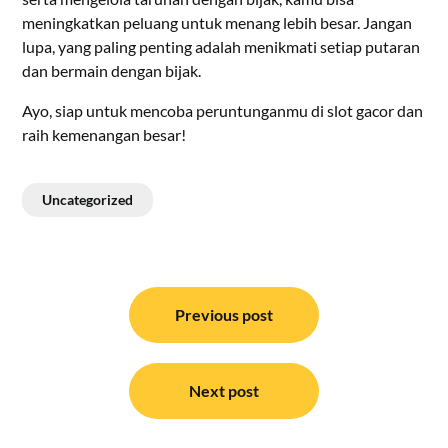
meningkatkan peluang untuk menang lebih besar. Jangan
lupa, yang paling penting adalah menikmati setiap putaran
dan bermain dengan bijak.
Ayo, siap untuk mencoba peruntunganmu di slot gacor dan
raih kemenangan besar!
Uncategorized
Post
navigation
Previous post
Next post