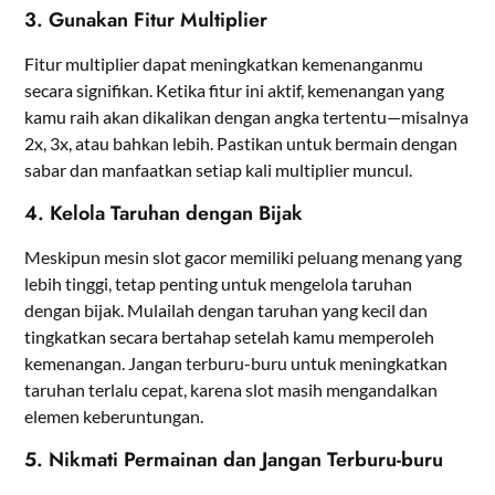
3. Gunakan Fitur Multiplier
Fitur multiplier dapat meningkatkan kemenanganmu
secara signifikan. Ketika fitur ini aktif, kemenangan yang
kamu raih akan dikalikan dengan angka tertentu—misalnya
2x, 3x, atau bahkan lebih. Pastikan untuk bermain dengan
sabar dan manfaatkan setiap kali multiplier muncul.
4. Kelola Taruhan dengan Bijak
Meskipun mesin slot gacor memiliki peluang menang yang
lebih tinggi, tetap penting untuk mengelola taruhan
dengan bijak. Mulailah dengan taruhan yang kecil dan
tingkatkan secara bertahap setelah kamu memperoleh
kemenangan. Jangan terburu-buru untuk meningkatkan
taruhan terlalu cepat, karena slot masih mengandalkan
elemen keberuntungan.
5. Nikmati Permainan dan Jangan Terburu-buru