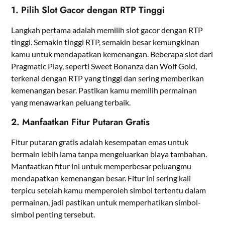
1. Pilih Slot Gacor dengan RTP Tinggi
Langkah pertama adalah memilih slot gacor dengan RTP
tinggi. Semakin tinggi RTP, semakin besar kemungkinan
kamu untuk mendapatkan kemenangan. Beberapa slot dari
Pragmatic Play, seperti Sweet Bonanza dan Wolf Gold,
terkenal dengan RTP yang tinggi dan sering memberikan
kemenangan besar. Pastikan kamu memilih permainan
yang menawarkan peluang terbaik.
2. Manfaatkan Fitur Putaran Gratis
Fitur putaran gratis adalah kesempatan emas untuk
bermain lebih lama tanpa mengeluarkan biaya tambahan.
Manfaatkan fitur ini untuk memperbesar peluangmu
mendapatkan kemenangan besar. Fitur ini sering kali
terpicu setelah kamu memperoleh simbol tertentu dalam
permainan, jadi pastikan untuk memperhatikan simbol-
simbol penting tersebut.