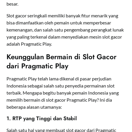
besar.
Slot gacor seringkali memiliki banyak fitur menarik yang
bisa dimanfaatkan oleh pemain untuk memperbesar
kemenangan, dan salah satu pengembang perangkat lunak
yang paling terkenal dalam menyediakan mesin slot gacor
adalah Pragmatic Play.
Keunggulan Bermain di Slot Gacor
dari Pragmatic Play
Pragmatic Play telah lama dikenal di pasar perjudian
Indonesia sebagai salah satu penyedia permainan slot
terbaik. Mengapa begitu banyak pemain Indonesia yang
memilih bermain di slot gacor Pragmatic Play? Ini dia
beberapa alasan utamanya:
1. RTP yang Tinggi dan Stabil
Salah satu hal yang membuat slot gacor dari Pragmatic