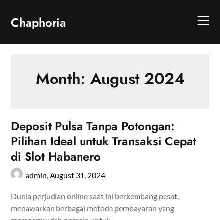
Skip
to
Chaphoria
content
Month:
August 2024
Deposit Pulsa Tanpa Potongan:
Pilihan Ideal untuk Transaksi Cepat
di Slot Habanero
admin,
August 31, 2024
Dunia perjudian online saat ini berkembang pesat,
menawarkan berbagai metode pembayaran yang
mempermudah pemain untuk…